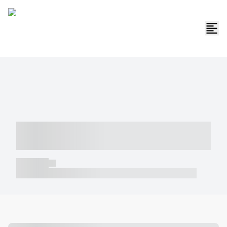
----- ----- -- ------ ---- ---- -- ----- -----
----- --- ------
----- -----
----- ----- -- ------ ---- ---- -- ----- ----- ----- --- ------