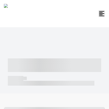
----- ----- -- ------ ---- ---- -- ----- -----
----- --- ------
----- -----
----- ----- -- ------ ---- ---- -- ----- ----- ----- --- ------