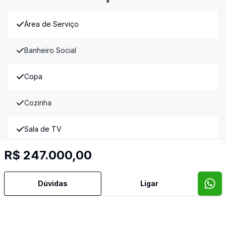
Área de Serviço
Banheiro Social
Copa
Cozinha
Sala de TV
Imóveis semelhantes
R$ 247.000,00
Confira imóveis semelhantes
Dúvidas
Ligar
Cód:
2152
Comparar