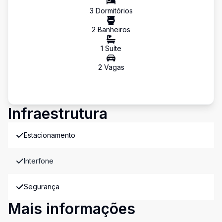
3
Dormitório
s
2
Banheiro
s
1
Suíte
2
Vaga
s
Infraestrutura
Estacionamento
Interfone
Segurança
Mais informações